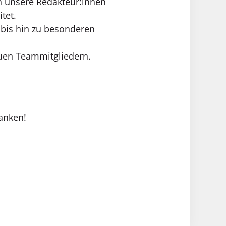
en unsere Redakteur:innen
tet.
 bis hin zu besonderen
uen Teammitgliedern.
anken!